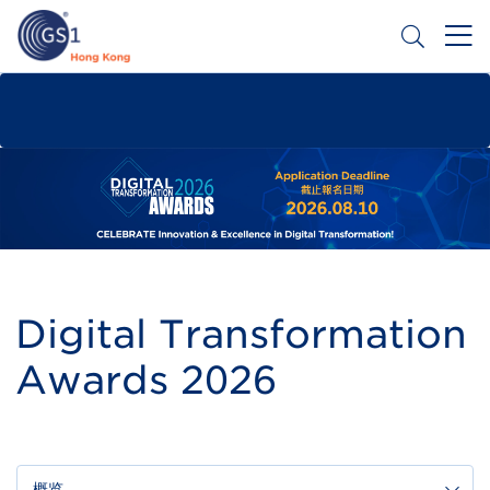
跳
转
到
主
Header
申请条码
要
Top
内
容
Second
Menu
Digital Transformation
Awards 2026
概览