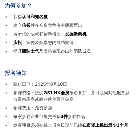
为何参加？
获得
认可和知名度
建立
信誉
并在众多竞争者中脱颖而出
展示您的成就和创新概念，
发掘新商机
庆祝
、宣传及分享您的成功案例
提升
团队士气
及表扬表现杰出的团队成员
报名须知
截止日期：2025年8月10日
参赛资格：接受
GS1 HK会员
报名参加，并可联同其他服务及
方案供应商或商业伙伴联合参赛
参赛费用：免费参加
每家参赛企业可提交最多
3件
参赛作品
参赛项目必须在截止报名日期前已经
在市场上推出最少1个月