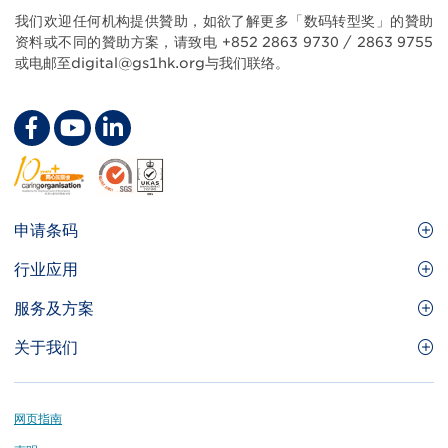
Body
我们欢迎任何机构提供贊助，如欲了解更多「数码转型奖」的贊助
资料或不同的贊助方案，请致电 +852 2863 9730 / 2863 9755
或电邮至digital@gs1hk.org与我们联络。
Customer Experience Excellence through
Digital Transformation
Footer
申请条码
Site
GS1条码
行业应用
Menu
GS1条码如何帮助您的业务
食品及餐饮服务
服务及方案
会员权益
零售及快速消费品
品牌保护
关于我们
实用工具及资源
医疗护理
通商易
关于香港货品编码协会
资讯及通讯科技
GS1 HK 学院
业界应用的标准
Footer
网页指南
运输及物流
认识我们的团队