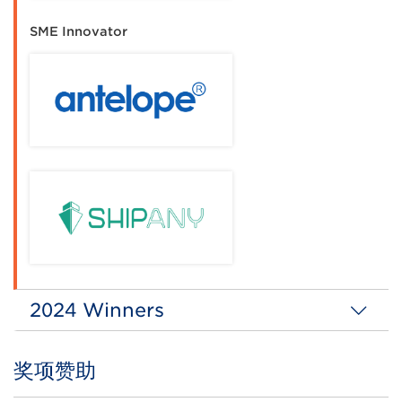
SME Innovator
2024 Winners
Digitial Transformation Enterprise of the Year
(Grand Award)
奖项赞助
Title