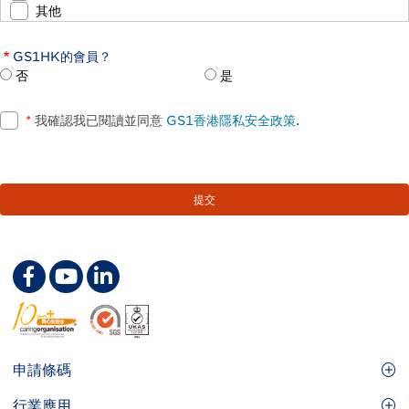
其他
GS1HK的會員？
否
是
*
我確認我已閱讀並同意
GS1香港隱私安全政策
.
Footer
申請條碼
Site
GS1條碼
行業應用