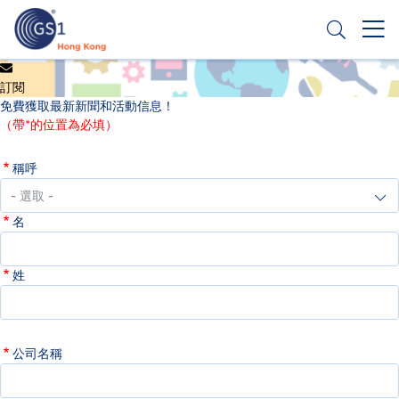
移
至
主
內
Header
申請條碼
容
訂閱
Top
免費獲取最新新聞和活動信息！
Second
（帶*的位置為必填）
Menu
稱呼
名
姓
公司名稱