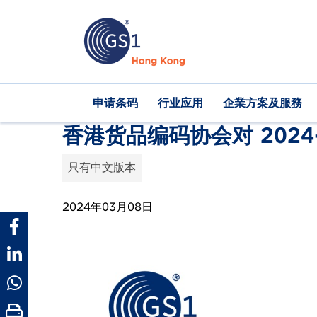
跳
转
到
主
要
内
Main
申请条码
行业应用
企業方案及服務
容
navigation
香港货品编码协会对 2024
只有中文版本
2024年03月08日
Publication
Thumbnail