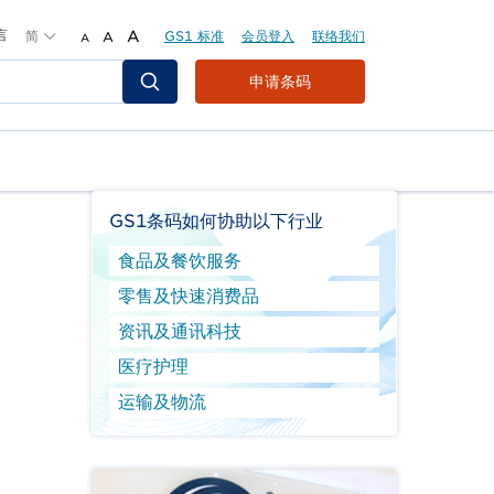
言
简
A
GS1 标准
会员登入
联络我们
A
A
Header
申请条码
Top
Second
Menu
GS1条码如何协助以下行业
食品及餐饮服务
零售及快速消费品
资讯及通讯科技
医疗护理
运输及物流