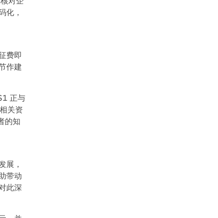
及核对企
码化，
征费即
节作建
1 正与
 相关资
者的知
发展，
助带动
对此深