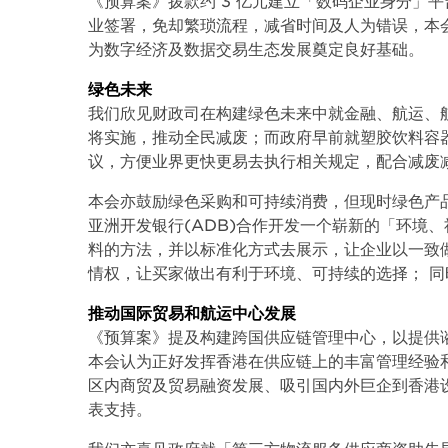
《预算案》拨款约 3 亿元建立「数码企业身分」
业签署，免却繁琐流程，减省时间及人为错误，本
为数字经济及数据交易生态发展奠定良好基础。
绿色未来
我们欣见财政司在构建绿色未来中就金融、航运、
将实施，推动全民减废；而政府早前就塑胶饮料容
议，方便业界更快更易去执行相关规定，配合减废
本会亦鼓励绿色采购和可持续消费，但现时绿色产品
亚洲开发银行(ADB)合作开发一个崭新的「环境、社
料的方法，并以标准化方式去展示，让企业以一致做
情权，让买家做出有利于环境、可持续的选择； 
推动国际贸易和航运中心发展
《预算案》提及构建跨国供应链管理中心，以提供
本会认为正好发挥香港在供应链上的丰富管理经验
区内商贸及贸易融资发展、吸引国内外巨企到香港
表支持。