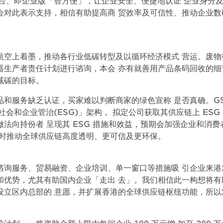
平台、即企业版「智方便」，让企业安全、便捷地认证 企业身分
会对此表示支持，相信有助提高商 贸效率及可信性、推动企业数
航空上着墨，推动各行业低碳转型及以循环经济模式 营运。废物
器生产者责任计划进行谘询，本会 亦有就善用产品条码回收的细
减碳的目标。
和服务缺乏认证，买家难以判断商家的绿色宣称 是否真确。GS
会和企业管治(ESG)」架构， 拟定公司获取其供应链上 ESG
法向持份者 呈现其 ESG 措施和效益，预期会加强企业和消费
同时推动全球供应链高度透明、更可信及更环保。
谘询服务、贸易融资、企业培训、单一窗口等措施吸 引企业来港
和优势，尤其有助国内企业「走出 去」。我们相信此一构想将有
设立区内总部的 意愿，并扩展香港的全球供应链枢纽功能，所以