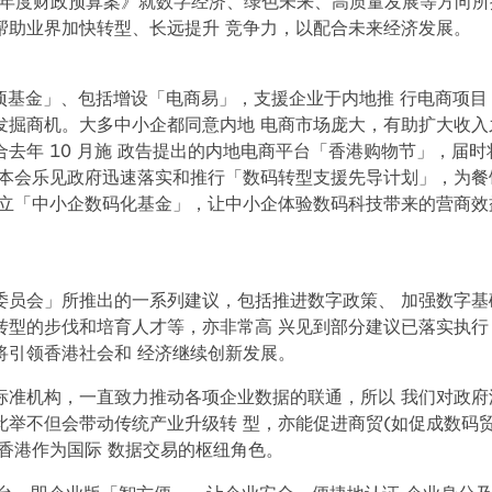
-25 年度财政预算案》就数字经济、绿色未来、高质量发展等方向
帮助业界加快转型、长远提升 竞争力，以配合未来经济发展。
专项基金」、包括增设「电商易」，支援企业于内地推 行电商项目
发掘商机。大多中小企都同意内地 电商市场庞大，有助扩大收入
去年 10 月施 政告提出的内地电商平台「香港购物节」，届时
 本会乐见政府迅速落实和推行「数码转型支援先导计划」，为餐
设立「中小企数码化基金」，让中小企体验数码科技带来的营商效
委员会」所推出的一系列建议，包括推进数字政策、 加强数字基
转型的步伐和培育人才等，亦非常高 兴见到部分建议已落实执行
将引领香港社会和 经济继续创新发展。
标准机构，一直致力推动各项企业数据的联通，所以 我们对政府
举不但会带动传统产业升级转 型，亦能促进商贸(如促成数码
造香港作为国际 数据交易的枢纽角色。