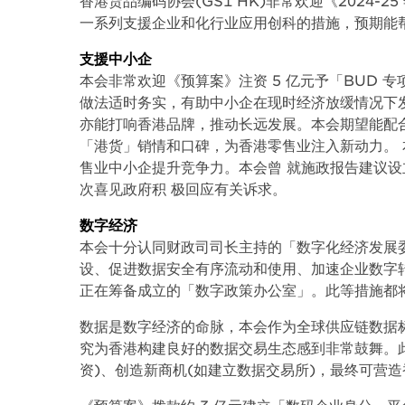
香港货品编码协会(GS1 HK)非常欢迎《2024
一系列支援企业和化行业应用创科的措施，预期能
支援中小企
本会非常欢迎《预算案》注资 5 亿元予「BUD 
做法适时务实，有助中小企在现时经济放缓情况下
亦能打响香港品牌，推动长远发展。本会期望能配合
「港货」销情和口碑，为香港零售业注入新动力。
售业中小企提升竞争力。本会曾 就施政报告建议
次喜见政府积 极回应有关诉求。
数字经济
本会十分认同财政司司长主持的「数字化经济发展
设、促进数据安全有序流动和使用、加速企业数字
正在筹备成立的「数字政策办公室」。此等措施都
数据是数字经济的命脉，本会作为全球供应链数据
究为香港构建良好的数据交易生态感到非常鼓舞。此
资)、创造新商机(如建立数据交易所)，最终可营