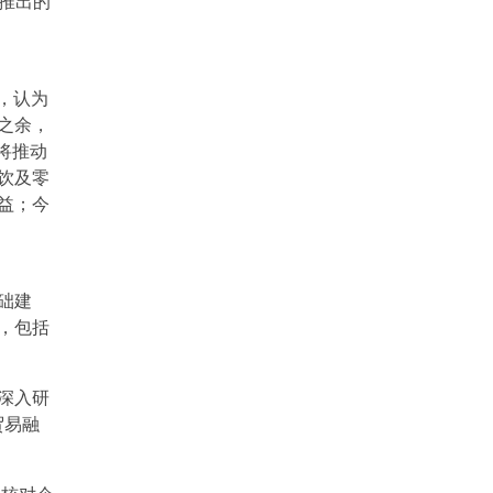
所推出的
，认为
之余，
将推动
饮及零
益；今
础建
，包括
深入研
贸易融