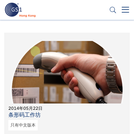
跳
转
到
主
Header
申请条码
要
Top
内
容
Second
Menu
2014年05月22日
条形码工作坊
只有中文版本