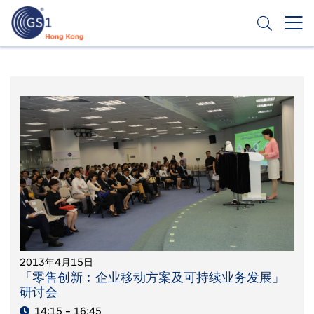
跳
转
到
主
Header
申请条码
要
Top
内
容
Second
Menu
2013年4月15日
「零售创新︰企业移动方案及可持续业务发展」
研讨会
14:15 – 16:45