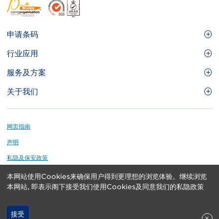
Footer
申请条码
Site
GS1条码
行业应用
Menu
GS1条码如何帮助您的业务
食品及餐饮服务
服务及方案
会员权益
零售及快速消费品
品牌保护
关于我们
实用工具及资源
医疗护理
通商易
关于香港货品编码协会
资讯及通讯科技
GS1 HK 学院
业界应用的标准
Footer
网页指南
运输及物流
认识我们的团队
声明
刊物
私隐及保安政策
媒体中心
本网站使用Cookies来确保用户得到更理想的浏览体验。继续浏览
GS1 is a registered trademark of GS1 AISBL. Copyright ©
联络我们
本网站, 即表示阁下接受我们使用Cookies及同意我们的私隐政策
2024 GS1 Hong Kong Limited. All rights reserved.
接受
x