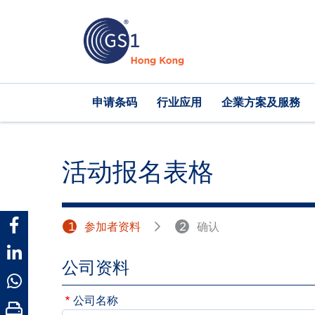
跳
转
到
主
要
内
Main
申请条码
行业应用
企業方案及服務
容
navigation
活动报名表格
1
参加者资料
2
确认
公司资料
公司名称