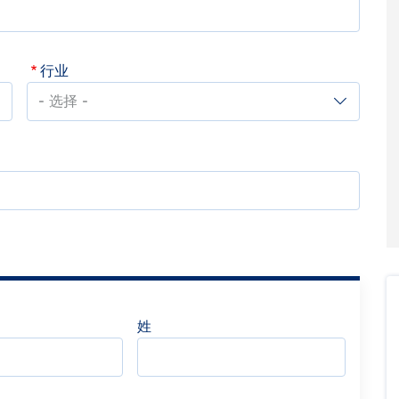
行业
行
业
姓