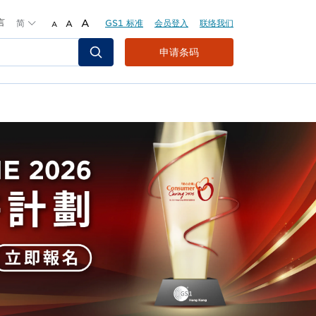
言
简
A
GS1 标准
会员登入
联络我们
A
A
Header
申请条码
Top
Second
Menu