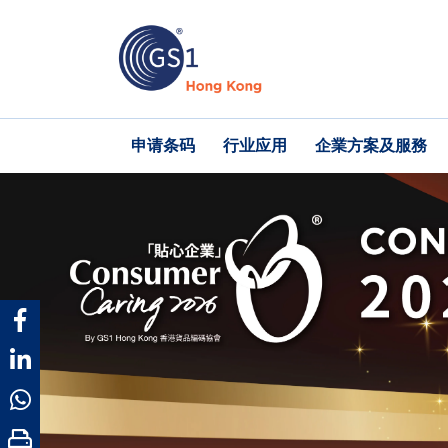
跳
转
到
主
要
内
Main
申请条码
行业应用
企業方案及服務
容
navigation