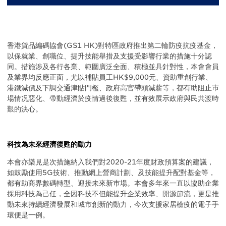
Body
香港貨品編碼協會(GS1 HK)對特區政府推出第二輪防疫抗疫基金，
以保就業、創職位、提升技能舉措及支援受影響行業的措施十分認
同。措施涉及各行各業、範圍廣泛全面、積極並具針對性，本會會員
及業界均反應正面，尤以補貼員工HK$9,000元、資助重創行業、
港鐵減價及下調交通津貼門檻、政府高官帶頭減薪等，都有助阻止巿
場情况惡化、帶動經濟於疫情過後復甦，並有效展示政府與民共渡時
艱的決心。
科技為未來經濟復甦的動力
本會亦樂見是次措施納入我們對2020-21年度財政預算案的建議，
如鼓勵使用5G技術、推動網上營商計劃、及技能提升配對基金等，
都有助商界數碼轉型、迎接未來新巿場。本會多年來一直以協助企業
採用科技為己任，全因科技不但能提升企業效率、開源節流，更是推
動未來持續經濟發展和城市創新的動力，今次支援家居檢疫的電子手
環便是一例。