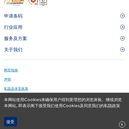
Footer
申请条码
Site
GS1条码
行业应用
Menu
GS1条码如何帮助您的业务
食品及餐饮服务
服务及方案
会员权益
零售及快速消费品
品牌保护
关于我们
实用工具及资源
医疗护理
通商易
关于香港货品编码协会
资讯及通讯科技
GS1 HK 学院
业界应用的标准
Footer
网页指南
运输及物流
认识我们的团队
声明
刊物
私隐及保安政策
媒体中心
本网站使用Cookies来确保用户得到更理想的浏览体验。继续浏览
GS1 is a registered trademark of GS1 AISBL. Copyright ©
联络我们
本网站, 即表示阁下接受我们使用Cookies及同意我们的私隐政策
2024 GS1 Hong Kong Limited. All rights reserved.
接受
x