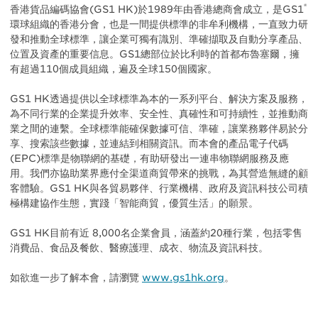
®
香港貨品編碼協會(GS1 HK)於1989年由香港總商會成立，是GS1
環球組織的香港分會，也是一間提供標準的非牟利機構，一直致力研
發和推動全球標準，讓企業可獨有識別、準確擷取及自動分享產品、
位置及資產的重要信息。GS1總部位於比利時的首都布魯塞爾，擁
有超過110個成員組織，遍及全球150個國家。
GS1 HK透過提供以全球標準為本的一系列平台、解決方案及服務，
為不同行業的企業提升效率、安全性、真確性和可持續性，並推動商
業之間的連繫。全球標準能確保數據可信、準確，讓業務夥伴易於分
享、搜索該些數據，並連結到相關資訊。而本會的產品電子代碼
(EPC)標準是物聯網的基礎，有助研發出一連串物聯網服務及應
用。我們亦協助業界應付全渠道商貿帶來的挑戰，為其營造無縫的顧
客體驗。GS1 HK與各貿易夥伴、行業機構、政府及資訊科技公司積
極構建協作生態，實踐「智能商貿，優質生活」的願景。
GS1 HK目前有近 8,000名企業會員，涵蓋約20種行業，包括零售
消費品、食品及餐飲、醫療護理、成衣、物流及資訊科技。
如欲進一步了解本會，請瀏覽
www.gs1hk.org
。