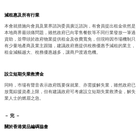
減租惠及所有行業
本會就措施向會員及業界諮詢委員廣泛諮詢，有會員提出租金依然是
本地商界最頭痛問題，雖然政府已向零售餐飲等不同行業發放一筆過
資助，並帶頭於政府物業提供租金及收費寬免，但現時因巿場機制只
有少量地產商及業主跟隨，建議政府應提供稅務優惠予減租的業主，
租金減幅越大、稅務優惠越多，讓商戶渡過危機。
設立短期失業救濟金
同時，巿場有聲音表示政府既要保就業、亦需援解失業，雖然政府已
放寬綜援資產上限，但有建議政府可考慮設立短期失業救濟金，解失
業人士的燃眉之急。
－ 完 －
關於香港貨品編碼協會