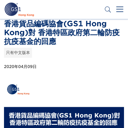
跳
转
到
主
Header
香港貨品編碼協會(GS1 Hong
申请条码
要
Kong)對 香港特區政府第二輪防疫
Top
内
容
抗疫基金的回應
Second
Menu
只有中文版本
2020年04月09日
Publication
Thumbnail