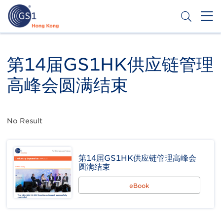
跳
转
到
主
Header
申请条码
要
Top
内
第14届GS1HK供应链管理
容
Second
高峰会圆满结束
Menu
No Result
第14届GS1HK供应链管理高峰会
圆满结束
eBook