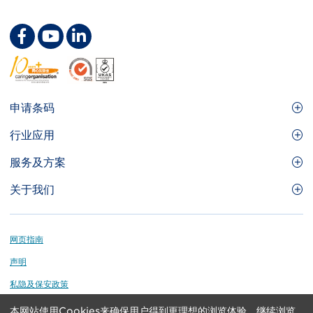
Footer
申请条码
Site
GS1条码
行业应用
Menu
GS1条码如何帮助您的业务
食品及餐饮服务
服务及方案
会员权益
零售及快速消费品
品牌保护
关于我们
实用工具及资源
医疗护理
通商易
关于香港货品编码协会
资讯及通讯科技
GS1 HK 学院
业界应用的标准
Footer
网页指南
运输及物流
认识我们的团队
声明
刊物
私隐及保安政策
媒体中心
本网站使用Cookies来确保用户得到更理想的浏览体验。继续浏览