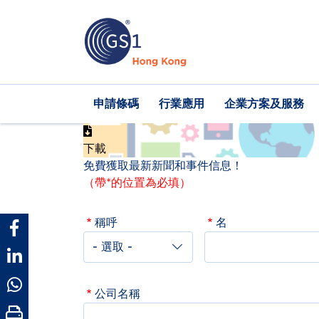
移
至
主
內
容
Main
申請條碼
行業應用
企業方案及服務
navigation
下載
免費獲取最新新聞和事件信息！
（帶*的位置為必填）
稱呼
名
公司名稱