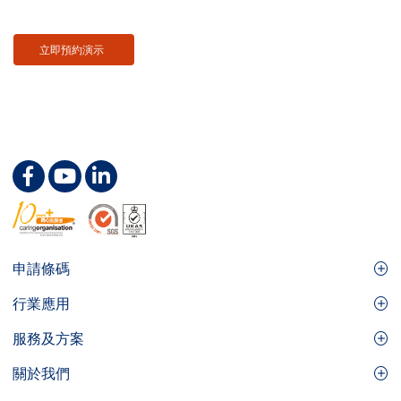
立即預約演示
Footer
申請條碼
Site
GS1條碼
行業應用
Menu
GS1條碼如何幫助您的業務
食品及餐飲服務
服務及方案
會員權益
零售及快速消費品
品牌保護
關於我們
實用工具及資源
醫療護理
通商易