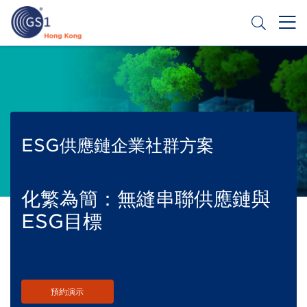
移
至
主
內
Header
申請條碼
容
Top
Second
Menu
ESG供應鏈企業社群方案
化繁為簡：無縫串聯供應鏈與
ESG目標
預約演示