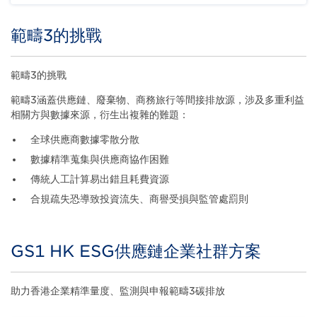
範疇3的挑戰
Title
Body
範疇3的挑戰
範疇3涵蓋供應鏈、廢棄物、商務旅行等間接排放源，涉及多重利益
相關方與數據來源，衍生出複雜的難題：
全球供應商數據零散分散
數據精準蒐集與供應商協作困難
傳統人工計算易出錯且耗費資源
合規疏失恐導致投資流失、商譽受損與監管處罰則
GS1 HK ESG供應鏈企業社群方案
助力香港企業精準量度、監測與申報範疇3碳排放