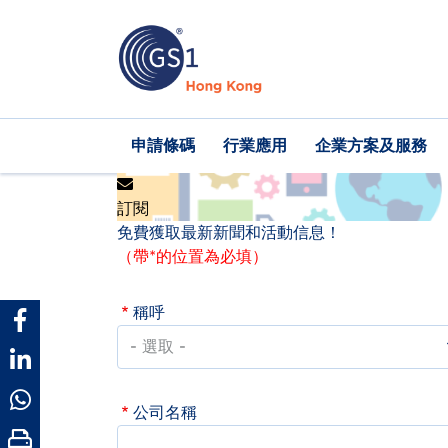
移
至
主
內
容
Main
申請條碼
行業應用
企業方案及服務
navigation
訂閱
免費獲取最新新聞和活動信息！
（帶*的位置為必填）
稱呼
公司名稱