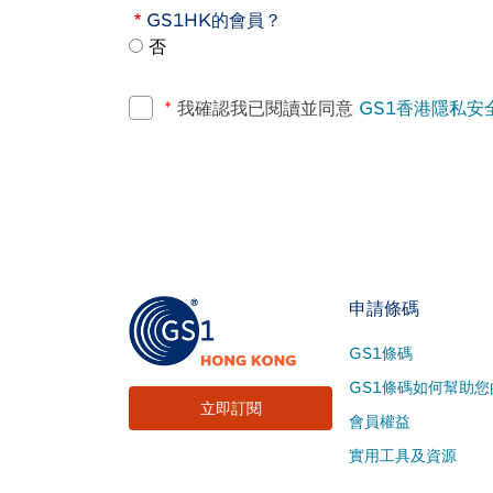
GS1HK的會員？
否
*
我確認我已閱讀並同意
GS1香港隱私安
Footer
申請條碼
Site
GS1條碼
Menu
GS1條碼如何幫助您
立即訂閱
會員權益
實用工具及資源