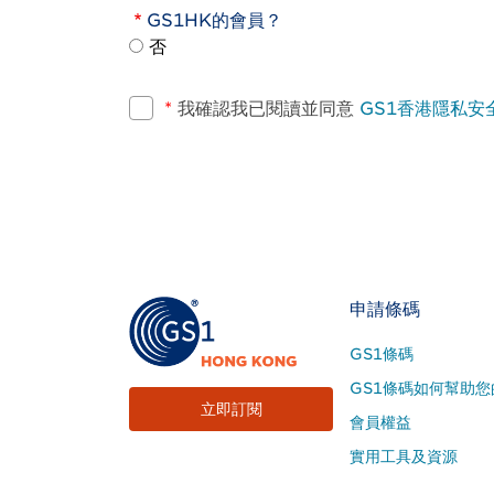
GS1HK的會員？
否
*
我確認我已閱讀並同意
GS1香港隱私安
Footer
申請條碼
Site
GS1條碼
Menu
GS1條碼如何幫助您
立即訂閱
會員權益
實用工具及資源