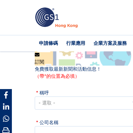
移
至
主
內
容
Main
申請條碼
行業應用
企業方案及服務
navigation
訂閱
免費獲取最新新聞和活動信息！
（帶*的位置為必填）
稱呼
公司名稱