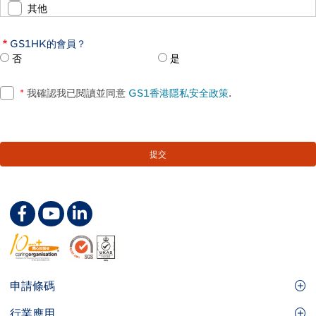
其他
GS1HK的會員？
否
是
*
我確認我已閱讀並同意
GS1香港隱私安全政策
.
Footer
申請條碼
Site
GS1條碼
行業應用