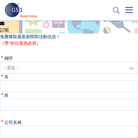
移
至
主
內
Header
申請條碼
容
訂閱
Top
免費獲取最新新聞和活動信息！
Second
（帶*的位置為必填）
Menu
稱呼
名
姓
公司名稱