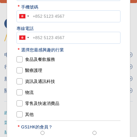
手機號碼
專線電話
選擇您最感興趣的行業
Footer
申請條碼
食品及餐飲服務
Site
GS1條碼
行業應用
醫療護理
Menu
GS1條碼如何幫助您的業務
食品及餐飲服務
服務及方案
資訊及通訊科技
會員權益
零售及快速消費品
品牌保護
關於我們
物流
實用工具及資源
醫療護理
通商易
關於香港貨品編碼協會
零售及快速消費品
資訊及通訊科技
GS1 HK 學院
業界應用的標準
Footer
網頁指南
其他
運輸及物流
認識我們的團隊
聲明
GS1HK的會員？
刊物
私隱及保安政策