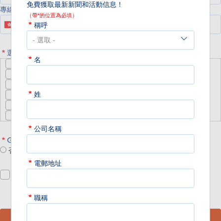
免費獲取最新新聞和活動信息！
專線電話
（帶*的位置為必填）
稱呼
選擇您最感興趣的行業
名
食品及餐飲服務
醫療護理
資訊及通訊科技
姓
物流
零售及快速消費品
其他
公司名稱
GS1HK的會員？
否
是
電郵地址
*
我確認我已閱讀並同意
GS1香港隱私安全政策
.
職稱