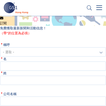
移
至
主
內
Header
申請條碼
容
訂閱
Top
免費獲取最新新聞和活動信息！
Second
（帶*的位置為必填）
Menu
稱呼
名
姓
公司名稱