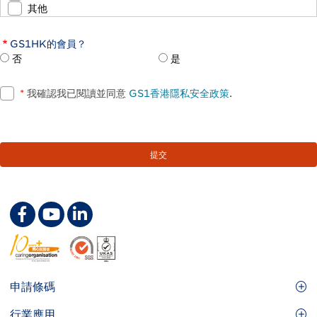
其他
GS1HK的會員？
否
是
*
我確認我已閱讀並同意
GS1香港隱私安全政策
.
Footer
申請條碼
Site
GS1條碼
行業應用