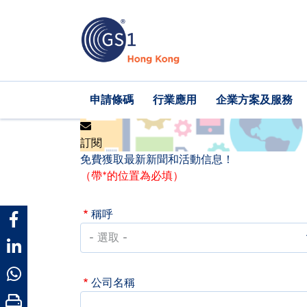
移
至
主
內
容
Main
申請條碼
行業應用
企業方案及服務
navigation
訂閱
免費獲取最新新聞和活動信息！
（帶*的位置為必填）
稱呼
公司名稱