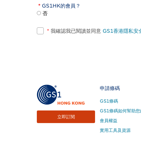
GS1HK的會員？
否
*
我確認我已閱讀並同意
GS1香港隱私安
Footer
申請條碼
Site
GS1條碼
Menu
GS1條碼如何幫助您
立即訂閱
會員權益
實用工具及資源