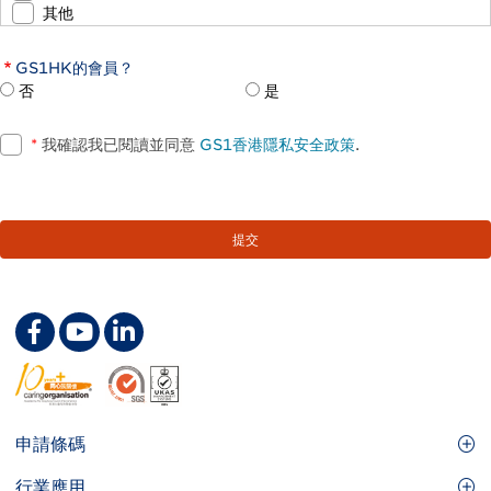
其他
GS1HK的會員？
否
是
*
我確認我已閱讀並同意
GS1香港隱私安全政策
.
Footer
申請條碼
Site
GS1條碼
行業應用