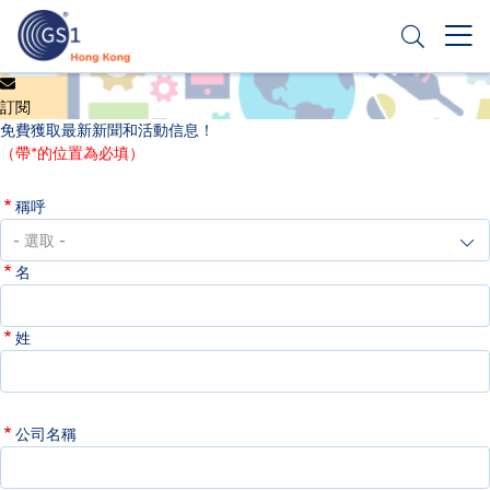
移
至
主
內
Header
申請條碼
容
訂閱
Top
免費獲取最新新聞和活動信息！
Second
（帶*的位置為必填）
Menu
稱呼
名
姓
公司名稱