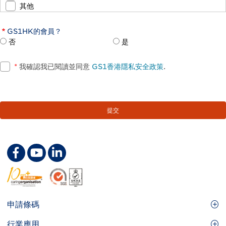
其他
GS1HK的會員？
否
是
*
我確認我已閱讀並同意
GS1香港隱私安全政策
.
Footer
申請條碼
Site
GS1條碼
行業應用