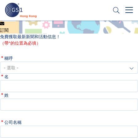
移
至
主
內
Header
申請條碼
容
訂閱
Top
免費獲取最新新聞和活動信息！
Second
（帶*的位置為必填）
Menu
稱呼
名
姓
公司名稱