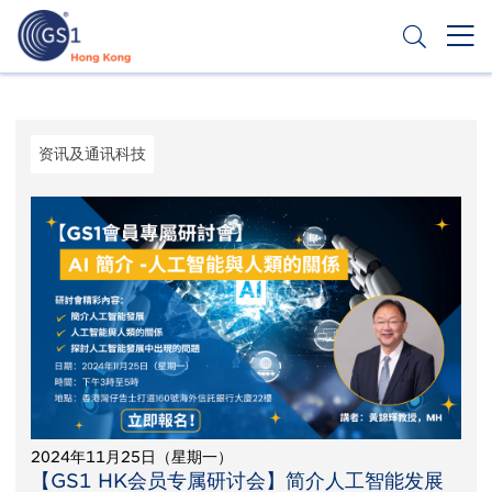
跳
转
到
主
Header
申请条码
要
Top
内
容
Second
资讯及通讯科技
Menu
2024年11月25日（星期一）
【GS1 HK会员专属研讨会】简介人工智能发展