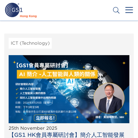
Skip
to
main
content
Header
Get a Barcode
Top
Second
ICT (Technology)
Menu
25th November 2025
【GS1 HK會員專屬研討會】簡介人工智能發展