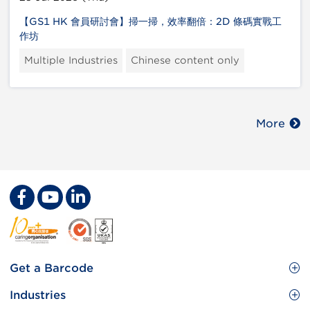
【GS1 HK 會員研討會】掃一掃，效率翻倍：2D 條碼實戰工
作坊
Multiple Industries
Chinese content only
More
Footer
Get a Barcode
Site
GS1 Barcode
Industries