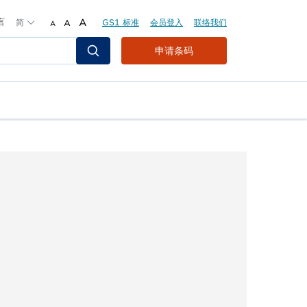
言
简
A
GS1 标准
会员登入
联络我们
A
A
Header
申请条码
Top
Second
Menu