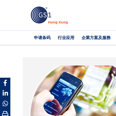
跳
转
到
主
要
内
Main
申请条码
行业应用
企業方案及服務
容
navigation