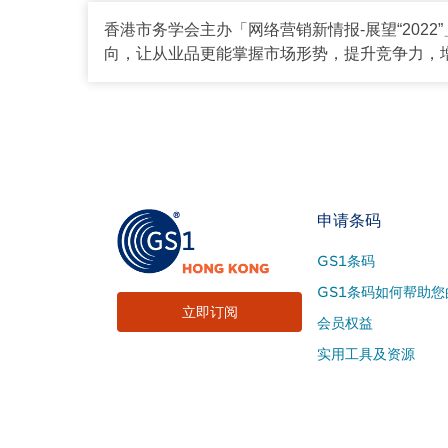
香港市务学会主办「网络营销新情报-展望“202
向，让从业品更能掌握市场形势，提升竞争力，
Footer
申请条码
Site
GS1条码
Menu
GS1条码如何帮助您
立即订阅
会员权益
实用工具及资源