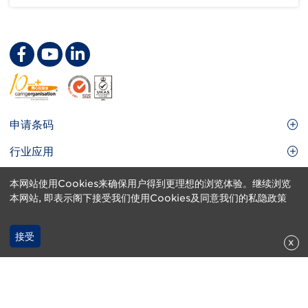
Footer
申请条码
Site
GS1条码
行业应用
Menu
GS1条码如何帮助您的业务
食品及餐饮服务
服务及方案
本网站使用Cookies来确保用户得到更理想的浏览体验。继续浏览
会员权益
零售及快速消费品
本网站, 即表示阁下接受我们使用Cookies及同意我们的私隐政策
品牌保护
关于我们
实用工具及资源
医疗护理
通商易
关于香港货品编码协会
接受
资讯及通讯科技
x
GS1 HK 学院
业界应用的标准
Footer
网页指南
运输及物流
认识我们的团队
声明
刊物
私隐及保安政策