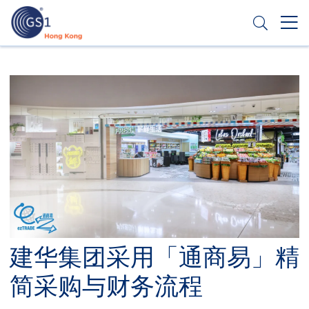
跳
转
到
主
Header
申请条码
要
Top
内
容
Second
Menu
建华集团采用「通商易」精
简采购与财务流程