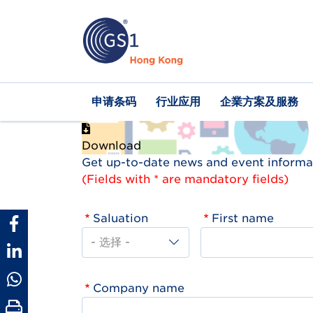
跳
转
到
主
要
内
Main
申请条码
行业应用
企業方案及服務
容
navigation
Download
Get up-to-date news and event informat
(Fields with * are mandatory fields)
Saluation
First name
Company name