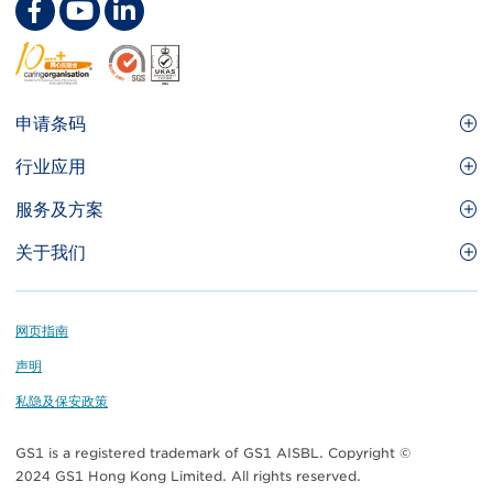
Footer
申请条码
Site
GS1条码
行业应用
Menu
GS1条码如何帮助您的业务
食品及餐饮服务
服务及方案
会员权益
零售及快速消费品
品牌保护
关于我们
实用工具及资源
医疗护理
通商易
关于香港货品编码协会
资讯及通讯科技
GS1 HK 学院
业界应用的标准
Footer
网页指南
运输及物流
认识我们的团队
声明
刊物
私隐及保安政策
媒体中心
GS1 is a registered trademark of GS1 AISBL. Copyright ©
联络我们
2024 GS1 Hong Kong Limited. All rights reserved.