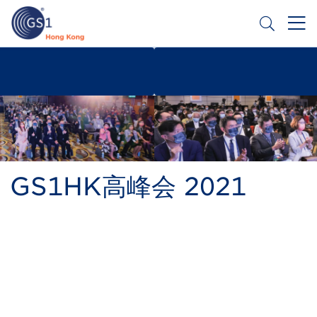
跳
转
到
主
Header
申请条码
要
Top
内
容
Second
Menu
GS1HK高峰会 2021