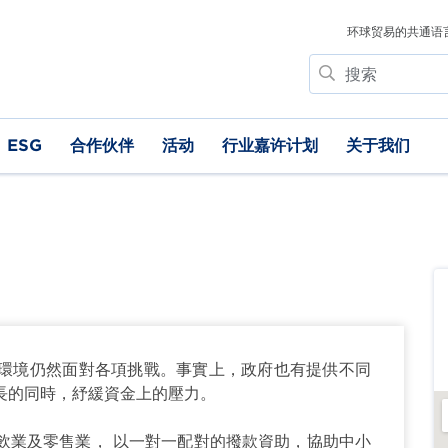
环球贸易的共通语
搜
索
ESG
合作伙伴
活动
行业嘉许计划
关于我们
環境仍然面對各項挑戰。事實上，政府也有提供不同
長的同時，紓緩資金上的壓力。
飲業及零售業， 以一對一配對的撥款資助，協助中小