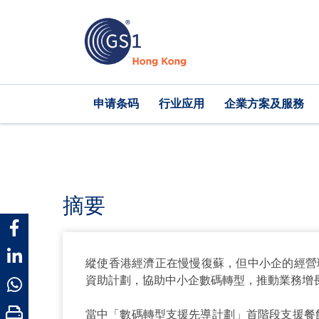
跳
转
到
主
要
内
Main
申请条码
行业应用
企業方案及服務
容
navigation
摘要
縱使香港經濟正在慢慢復蘇，但中小企的經營
資助計劃，協助中小企數碼轉型，推動業務增
當中「數碼轉型支援先導計劃」首階段支援餐