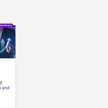
g
g and