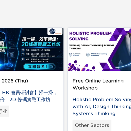
l 2026 (Thu)
Free Online Learning
Workshop
1 HK 會員研討會】掃一掃，
倍：2D 條碼實戰工作坊
Holistic Problem Solvin
with AI, Design Thinkin
行业
Systems Thinking
Other Sectors