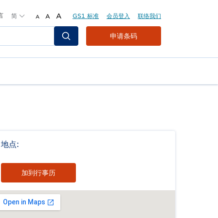
言
简
A
GS1 标准
会员登入
联络我们
A
A
Header
申请条码
Top
Second
Menu
地点:
加到行事历