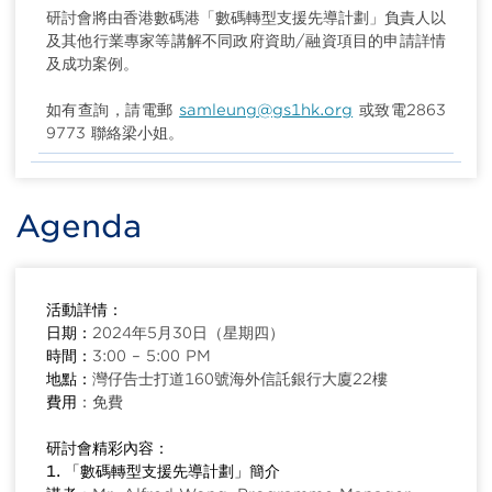
研討會將由香港數碼港「數碼轉型支援先導計劃」負責人以
及其他行業專家等講解不同政府資助/融資項目的申請詳情
及成功案例。
如有查詢，請電郵
samleung@gs1hk.org
或致電2863
9773 聯絡梁小姐。
Agenda
活動詳情：
日期：
2024年5月30日（星期四）
時間：
3:00 – 5:00 PM
地點：
灣仔告士打道160號海外信託銀行大廈22樓
費用
：免費
研討會精彩內容：
1. 「數碼轉型支援先導計劃」簡介