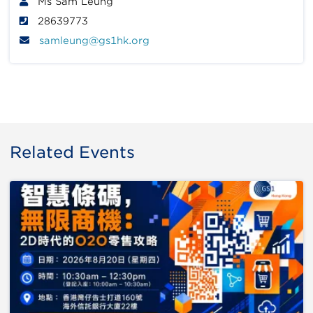
Ms Sam Leung
28639773
samleung@gs1hk.org
Related Events