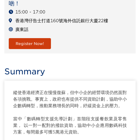
啲！
15:00 - 17:00
香港灣仔告士打道160號海外信託銀行大廈22樓
廣東話
Register Now!
Summary
縱使香港經濟正在慢慢復蘇，但中小企的經營環境仍然面對
各項挑戰。事實上，政府也有提供不同資助計劃，協助中小
企數碼轉型，推動業務增長的同時，紓緩資金上的壓力。
當中「數碼轉型支援先導計劃」首階段支援餐飲業及零售
業， 以一對一配對的撥款資助，協助中小企應用數碼科技
方案，每間最多可獲5萬港元資助。