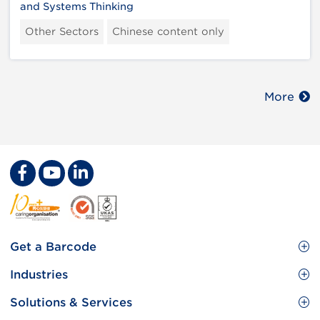
and Systems Thinking
Other Sectors
Chinese content only
More
Footer
Get a Barcode
Site
GS1 Barcode
Industries
Menu
Benefit your business
Food and Food Services
Solutions & Services
Membership