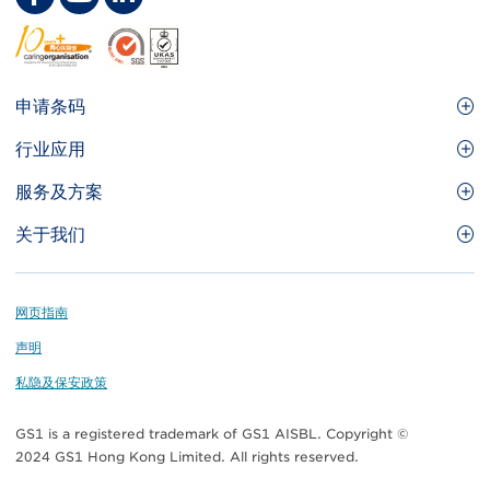
Footer
申请条码
Site
GS1条码
行业应用
Menu
GS1条码如何帮助您的业务
食品及餐饮服务
服务及方案
会员权益
零售及快速消费品
品牌保护
关于我们
实用工具及资源
医疗护理
通商易
关于香港货品编码协会
资讯及通讯科技
GS1 HK 学院
业界应用的标准
Footer
网页指南
运输及物流
认识我们的团队
声明
刊物
私隐及保安政策
媒体中心
GS1 is a registered trademark of GS1 AISBL. Copyright ©
联络我们
2024 GS1 Hong Kong Limited. All rights reserved.