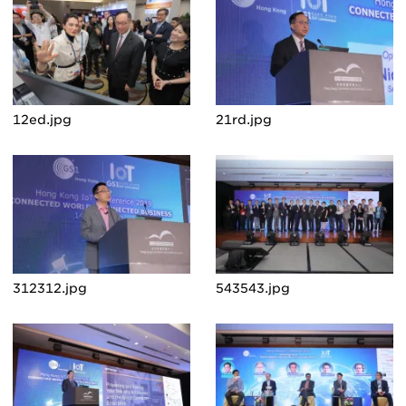
12ed.jpg
21rd.jpg
312312.jpg
543543.jpg