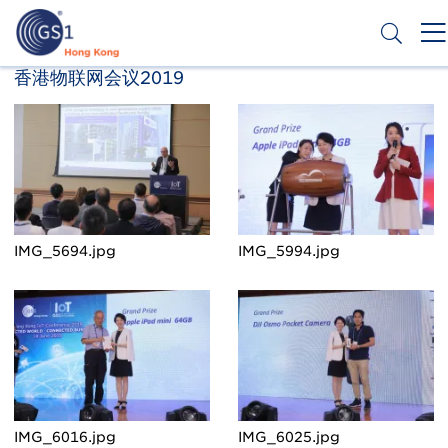
跳
转
到
主
Header
香港物联网会议2019
申请条码
要
Top
内
容
Second
Menu
IMG_5694.jpg
IMG_5994.jpg
IMG_6016.jpg
IMG_6025.jpg