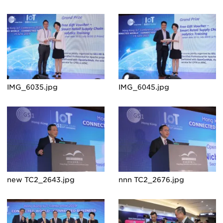
IMG_6035.jpg
IMG_6045.jpg
new TC2_2643.jpg
nnn TC2_2676.jpg