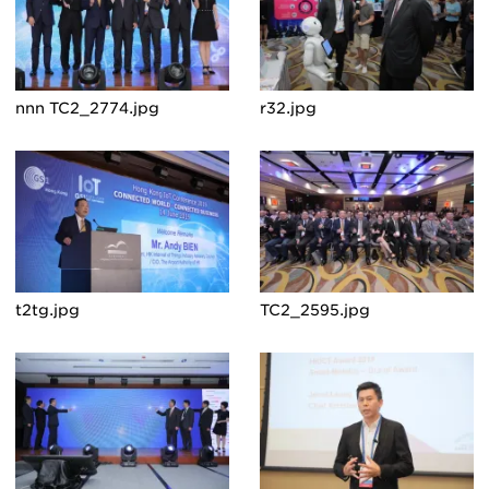
nnn TC2_2774.jpg
r32.jpg
t2tg.jpg
TC2_2595.jpg