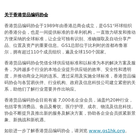
关于香港货品编码协会
香港货品编码协会于1989年由香港总商会成立，是GS1®环球组织
的香港分会，也是一间提供标准的非牟利机构，一直致力研发和推动
方便采纳的全球标准，让企业可独有识别、准确撷取及自动分享产
品、位置及资产的重要信息。GS1总部位于比利时的首都布鲁塞
尔，拥有超过110个成员组织，遍及全球150个国家。
香港货品编码协会凭借全球供应链标准和以标准为本的解决方案及服
务，为跨越多个行业的本地企业提升供应链的效率、安全性和透明
度，并推动商业之间的连系。透过采用及实施全球标准，香港货品编
码协会与各贸易伙伴、行业机构、政府及信息科技公司建立紧密的关
系，助他们了解行业需要并作出响应。
香港货品编码协会目前有逾 7,000名企业会员，涵盖约20种行业，
包括零售消费品、食品及餐饮、医疗护理、成衣、物流及信息科技。
协会不断提升及推出新的服务及解决方案，协助各企业会员抓紧新景
象、新挑战和新机遇。
如欲进一步了解香港货品编码协会，请浏览
www.gs1hk.org
。