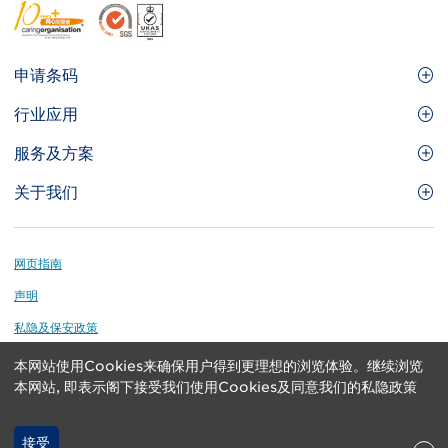
Footer
申请条码
Site
GS1条码
行业应用
Menu
GS1条码如何帮助您的业务
食品及餐饮服务
服务及方案
会员权益
零售及快速消费品
品牌保护
关于我们
实用工具及资源
医疗护理
通商易
关于香港货品编码协会
资讯及通讯科技
GS1 HK 学院
业界应用的标准
Footer
网页指南
运输及物流
认识我们的团队
声明
刊物
私隐及保安政策
媒体中心
本网站使用Cookies来确保用户得到更理想的浏览体验。继续浏览
GS1 is a registered trademark of GS1 AISBL. Copyright ©
联络我们
本网站, 即表示阁下接受我们使用Cookies及同意我们的私隐政策
2024 GS1 Hong Kong Limited. All rights reserved.
接受