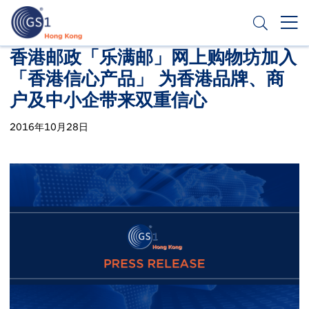
跳
转
到
主
Header
香港邮政「乐满邮」网上购物坊加入
申请条码
要
「香港信心产品」 为香港品牌、商
Top
内
容
户及中小企带来双重信心
Second
Menu
2016年10月28日