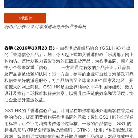
下载图片
利用产品验证及可靠派递服务开拓业务商机
香港
(2016
年
10
月
28
日
)
– 由香港货品编码协会 (GS1 HK) 推出
的「香港信心产品」计划，今天起正式加入香港邮政「乐满邮」网上
购物坊。该计划致力表彰香港的正版正货产品，为香港品牌、商户及
中小企带来双重「信心」―― 一方面通过有效的产品验证，让品牌
及产品更被信赖和认同；另一方面，参与的企业可透过香港邮政可靠
和信誉良好的派递服务，将产品销售至全球逾200个国家及地区，开
拓庞大的网上商机。GS1 HK是由业界领导的非牟利国际组织，致力
设计及推行全球标准和解决方案，以提升供应链的效率和透明度，协
助企业提升营运效益。
GS1 HK的「香港信心产品」计划旨在加强本地和外地顾客在香港购
物的信心，提高消费者购买香港品牌的意欲；透过GS1 HK的全球通
用标准，让企业向消费者传递经过审核、一致的产品信息。GS1 的
标准条形码 (即是全球贸易货品编码，GTIN)，让用户轻松地透过互
联网、智能电话或智能信息站内获取详细的产品信息；对品牌或中小