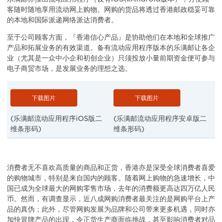
客随时随地享用流动网上购物。网购的货品将透过香港邮政穏妥可靠
的本地和国际派递网络派达消费者。
至于公司顾客方面，『香港信心产品』是协助他们在本地和全球推广
产品和拓展业务的有效渠道。备有流动应用程序版本的乐满邮让各企
业（尤其是一众中小企和初创企业）只须投放小量前期资金便可参与
电子商贸市场，是发展业务的理想之选。
下载图片
下载图片
(乐满邮流动应用程序iOS版二
(乐满邮流动应用程序安卓版二
维条形码)
维条形码)
消费者无不喜欢高质量的商品和正货，香港亦是深受全球消费者喜爱
的购物城市，特别是来自国内的顾客。随着网上购物的急速增长，中
国已成为全球最大的网购零售市场，去年的消费额更高达四万亿人民
币。然而，有调查显示，近八成网购消费者最关注的是网购平台上产
品的真伪；此外，尽管网购发展为品牌和公司带来更多机遇，同时亦
加快冒牌产品的出现，令正货生产商面临挑战，甚至影响消费者对品