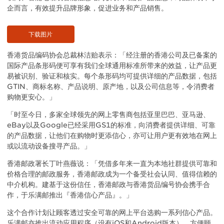
企而言，有效提升品牌形象，促进业务和产品销售。
下载图片
香港货品编码协会总裁林洁贻表示：「经注册的香港公司及已备案的
国际产品条形码便可享有我们全球通用标准所带来的效益，让产品更
易被识别、验证和核实。每个条形码均可提供详细的产品数据，包括
GTIN、商标名称、产品说明、原产地，以及公司信息等，令消费者
购物更安心。」
「时至今日，多家全球领先的网上零售商包括亚里巴巴、亚马逊、
eBay以及Google已经采用GS1的标准，向消费者提供详细、可靠
的产品数据，让他们在购物时更添信心，亦可让用户更有效地在网上
或以流动设备搜寻产品。」
香港邮政署长丁叶燕薇说：「凭借多年来一直为本地社群提供可靠和
价格合理的邮政服务，香港邮政成为一个备受社会认同、值得信赖的
中介机构。建基于这份信任，香港邮政与香港货品编号协会携手合
作，于乐满邮推出『香港信心产品』。」
这个合作计划让顾客透过安全可靠的网上平台选购一系列信心产品。
乐满邮亦推出流动应用程序（设有iOS和Android版本），方便顾