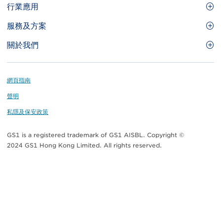
Site
GS1條碼
行業應用
Menu
GS1條碼如何幫助您的業務
食品及餐飲服務
服務及方案
會員權益
零售及快速消費品
品牌保護
關於我們
實用工具及資源
醫療護理
通商易
關於香港貨品編碼協會
資訊及通訊科技
GS1 HK 學院
業界應用的標準
Footer
網頁指南
運輸及物流
認識我們的團隊
聲明
刊物
私隱及保安政策
媒體中心
GS1 is a registered trademark of GS1 AISBL. Copyright ©
聯絡我們
2024 GS1 Hong Kong Limited. All rights reserved.