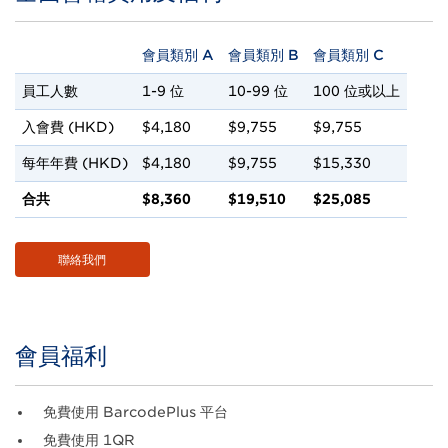
Body
會員類別 A
會員類別 B
會員類別 C
員工人數
1-9 位
10-99 位
100 位或以上
入會費 (HKD)
$4,180
$9,755
$9,755
每年年費 (HKD)
$4,180
$9,755
$15,330
合共
$8,360
$19,510
$25,085
聯絡我們
會員福利
Title
Body
免費使用 BarcodePlus 平台
免費使用 1QR