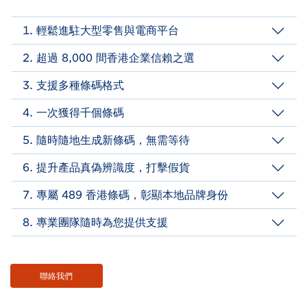
1. 輕鬆進駐大型零售與電商平台
助你在百佳、惠康等本地零售商及 Amazon、
2. 超過 8,000 間香港企業信賴之選
Google、天貓等平台快速上架，接觸目標客群。
GS1 香港擁有逾 35 年服務經驗，深受本地企業信賴，
3. 支援多種條碼格式
提供專業支援，助您穩健發展業務。
支援 UPC、EAN、ITF 及 2D 條碼（如 1QR）等各種
4. 一次獲得千個條碼
格式的條碼，滿足各個國際市場、平台與應用場景的需
獲取至少 1,000 個 GS1 產品條碼，無需每次申請，節
求。
5. 隨時隨地生成新條碼，無需等待
省時間與行政成本。
隨時隨地登入 BarcodePlus 平台，自行生成與下載新
*UPC碼需額外收費
6. 提升產品真偽辨識度，打擊假貨
產品條碼，靈活省時又方便。
透過 Verified by GS1 方案，讓消費者與零售商隨時查
7. 專屬 489 香港條碼，彰顯本地品牌身份
核產品資訊，有效打擊假冒品。
獲得以「489」為首的香港條碼，為您的產品確認香港
8. 專業團隊隨時為您提供支援
身份，提升品牌認受性。
GS1 HK 的專業團隊為您提供貼心、專業及時的協助，
歡迎查詢。
Body
聯絡我們