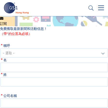
移
至
主
內
Header
申請條碼
容
訂閱
Top
免費獲取最新新聞和活動信息！
Second
（帶*的位置為必填）
Menu
稱呼
名
姓
公司名稱