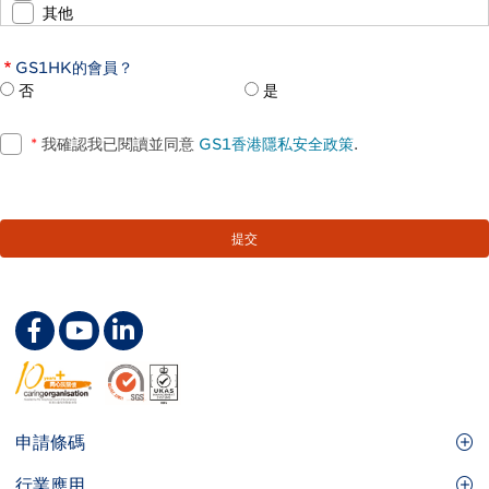
其他
GS1HK的會員？
否
是
*
我確認我已閱讀並同意
GS1香港隱私安全政策
.
Footer
申請條碼
Site
GS1條碼
行業應用