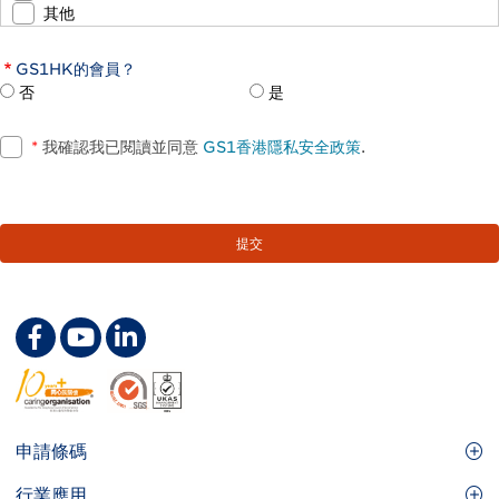
其他
GS1HK的會員？
否
是
*
我確認我已閱讀並同意
GS1香港隱私安全政策
.
Footer
申請條碼
Site
GS1條碼
行業應用