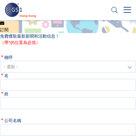
移
至
主
內
Header
申請條碼
容
訂閱
Top
免費獲取最新新聞和活動信息！
Second
（帶*的位置為必填）
Menu
稱呼
名
姓
公司名稱