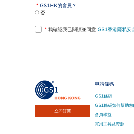
GS1HK的會員？
否
*
我確認我已閱讀並同意
GS1香港隱私安
Footer
申請條碼
Site
GS1條碼
Menu
GS1條碼如何幫助您
立即訂閱
會員權益
實用工具及資源