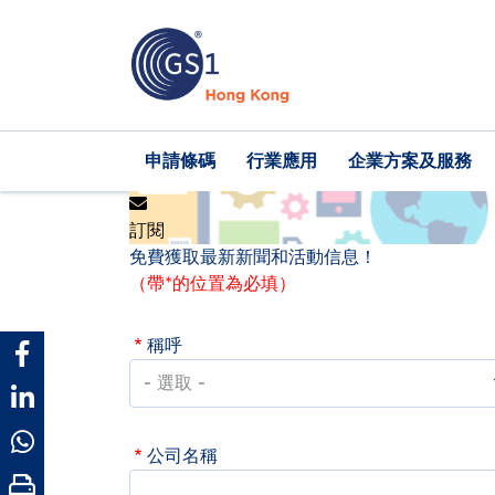
移
至
主
內
容
Main
申請條碼
行業應用
企業方案及服務
navigation
訂閱
免費獲取最新新聞和活動信息！
（帶*的位置為必填）
稱呼
公司名稱