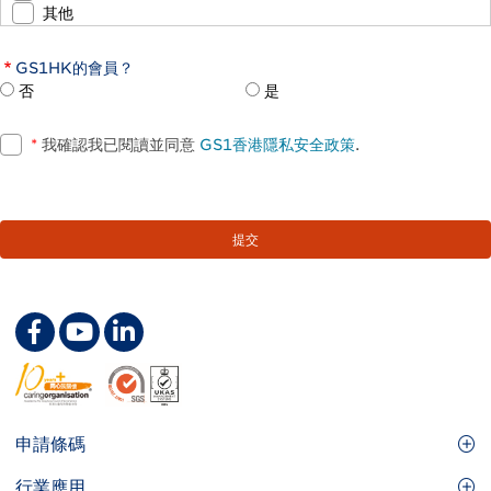
其他
GS1HK的會員？
否
是
*
我確認我已閱讀並同意
GS1香港隱私安全政策
.
Footer
申請條碼
Site
GS1條碼
行業應用