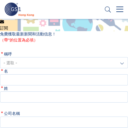
移
至
主
內
Header
申請條碼
容
訂閱
Top
免費獲取最新新聞和活動信息！
Second
（帶*的位置為必填）
Menu
稱呼
名
姓
公司名稱