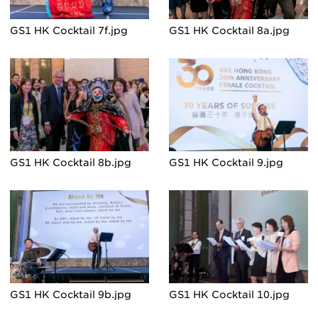
GS1 HK Cocktail 7f.jpg
GS1 HK Cocktail 8a.jpg
GS1 HK Cocktail 8b.jpg
GS1 HK Cocktail 9.jpg
GS1 HK Cocktail 9b.jpg
GS1 HK Cocktail 10.jpg