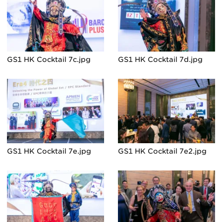
GS1 HK Cocktail 7c.jpg
GS1 HK Cocktail 7d.jpg
GS1 HK Cocktail 7e.jpg
GS1 HK Cocktail 7e2.jpg