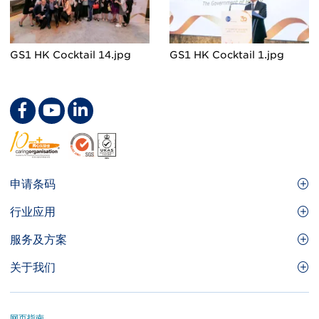
GS1 HK Cocktail 14.jpg
GS1 HK Cocktail 1.jpg
Footer
申请条码
Site
GS1条码
行业应用
Menu
GS1条码如何帮助您的业务
食品及餐饮服务
服务及方案
会员权益
零售及快速消费品
品牌保护
关于我们
实用工具及资源
医疗护理
通商易
关于香港货品编码协会
资讯及通讯科技
GS1 HK 学院
业界应用的标准
网页指南