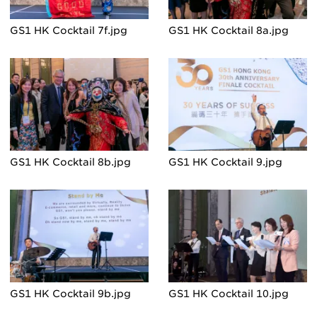
GS1 HK Cocktail 7f.jpg
GS1 HK Cocktail 8a.jpg
GS1 HK Cocktail 8b.jpg
GS1 HK Cocktail 9.jpg
GS1 HK Cocktail 9b.jpg
GS1 HK Cocktail 10.jpg