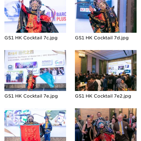
GS1 HK Cocktail 7c.jpg
GS1 HK Cocktail 7d.jpg
GS1 HK Cocktail 7e.jpg
GS1 HK Cocktail 7e2.jpg