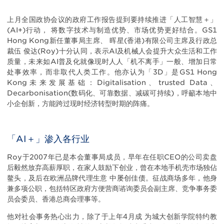
Body
上月全国政协会议的政府工作报告提到要持续推进「人工智慧＋」
(AI+)行动， 将数字技术与制造优势、市场优势更好结合。GS1
Hong Kong新任董事局主席、 晖星(香港)有限公司主席及行政总
裁伍 俊达(Roy)十分认同，表示AI及机械人会提升大众生活和工作
质量，未来如AI普及化就像现时人人「机不离手」一般、增加日常
处事效率，而非取代人类工作。他亦认为「3D」是GS1 Hong
Kong未来发展基础：Digitalisation、trusted Data、
Decarbonisation(数码化、可靠数据、减碳可持续)，呼籲本地中
小企创新，方能跨过现时经济转型时期的阵痛。
「AI＋」渗入各行业
Roy于2007年已是本会董事局成员，早年在任职CEO的公司卖盘
后毅然放弃高薪厚职，在家人鼓励下创业，曾在本地手机壳巿场独佔
鳌头，及后在欧洲品牌代理生意 中屡创佳债。征战商场多年，他身
兼多项公职，包括特区政府方便营商谘询委员会副主席、竞争事务委
员会委员、香港总商会理事等。
他对社会事务热心出力，除了于上年4月成 为城大创新学院特约教