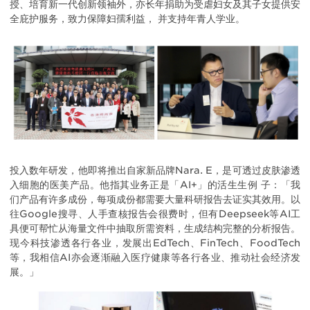
授、培育新一代创新领袖外，亦长年捐助为受虐妇女及其子女提供安
全庇护服务，致力保障妇孺利益， 并支持年青人学业。
投入数年研发，他即将推出自家新品牌Nara. E，是可透过皮肤渗透
入细胞的医美产品。他指其业务正是「AI+」的活生生例 子：「我
们产品有许多成份，每项成份都需要大量科研报告去证实其效用。以
往Google搜寻、人手查核报告会很费时，但有Deepseek等AI工
具便可帮忙从海量文件中抽取所需资料，生成结构完整的分析报告。
现今科技渗透各行各业，发展出EdTech、FinTech、FoodTech
等，我相信AI亦会逐渐融入医疗健康等各行各业、推动社会经济发
展。」