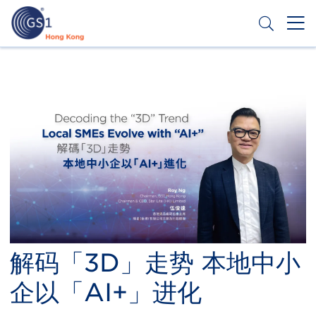
跳
转
到
主
Header
申请条码
要
Top
内
容
Second
Menu
解码「3D」走势 本地中小
企以「AI+」进化