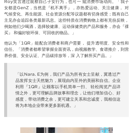
Roy笑言透过观察自己子女行为，也可一 窥消费巿场动向。「我子
女都是GenZ，当然是『机不离手』，亦热爱运动、关注健康， 对
气候变化、再生能源、社会资源分配等议题都有切身感受；既有自己
主见亦会追踪各类最新讯息。这些特质在消费购物上都有充份反映，
例如他们少喝酒，选择较健康、运动保健类的产品和服务，亦会『祼
买』 和偏好较环保、可回收的物品。」
他认为「1QR」能配合消费者和商户需要， 提升透明度、安全性和
信任。「消费者都希望掌握全面资讯，由视频教学、食谱推介，到营
养价值、安全认证、产品碳排放等，深 入了解所买产品。」
「以Nara. E为例，我们产品为所有女士呈献，冀透过产
品发挥女士天然魅力，展现由内至外的美丽和自信。企业
利用『1QR』让顾客以手机简单一扫、 轻松阅览产品详
情之外，更可理解品牌故事和理念，让他们增加信心、好
感度，带动消费之余，更可建立关系和忠诚度，我相信这
将为本地企业带来更多新机遇。」