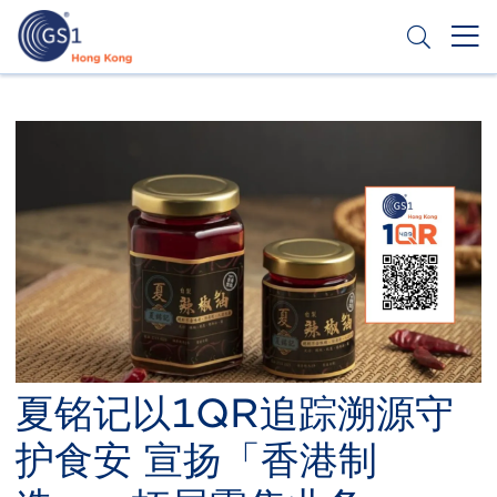
跳
转
到
主
Header
申请条码
要
Top
内
容
Second
Menu
夏铭记以1QR追踪溯源守
护食安 宣扬「香港制