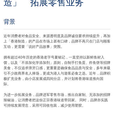
造」 拓展零售业务
背景
Title
Body
近年消费者对食品安全、来源透明度及品牌诚信要求持续提升，再加
上「香港制造」的产品在市场上甚有口碑，品牌不再只在门店与顾客
互动，更需要「说好产品故事」突围。
拥有超过40年历史的香港老字号夏铭记，一直坚持以新鲜鱼材入
馔，以及「不添加化学添加剂」原则，自制手打鱼蛋、炸鱼饼等招牌
美食，不仅追求弹牙口感，更重要是确保食品品质与安全，多年来吸
引不少政商界名人捧场，更成为港人与遊客必食之选。近年，品牌积
极扩充业务，由小店发展成四间分店，并计划将香港味道推向国
际。
为进一步拓展业务，品牌进军零售市场，推出自家制、无添加的招牌
辣椒油，让消费者把这份正宗香港味道带回家。 同时，品牌亦实践
可持续发展理念，采用可回收包装，减少使用塑胶。