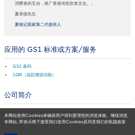
消费者的互动，推广香港传统饮食文化。」
夏恭德先生
夏铭记面家第二代接班人
应用的 GS1 标准或方案/服务
Title
Body
GS1 条码
1QR（追踪溯源功能）
公司简介
Title
Body
夏铭记是香港近50年的老字号，主打鲜炸鱼片，凭着酥脆外皮、嫩
本网站使用Cookies来确保用户得到更理想的浏览体验。继续浏览
滑鱼肉与浓郁鲜味，成为港人与遊客必食的街头美食。分店遍佈坚尼
本网站, 即表示阁下接受我们使用Cookies及同意我们的私隐政策
地城、炮台山、上环、佐敦，方便随时品尝。