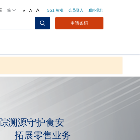
言
简
A
GS1 标准
会员登入
联络我们
A
A
Header
申请条码
Top
Second
Menu
追踪溯源守护食安
」 拓展零售业务