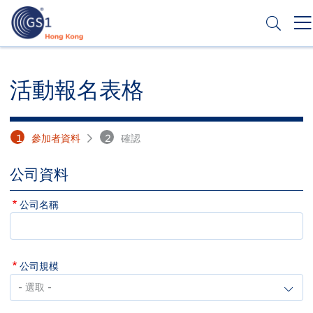
移
至
主
內
Header
申請條碼
容
Top
活動報名表格
Second
Menu
1
參加者資料
2
確認
公司資料
公司名稱
公司規模