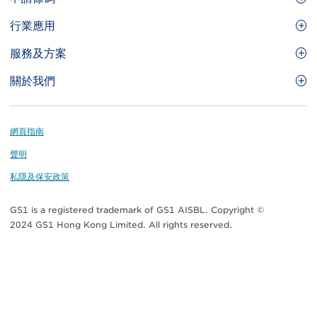
Site
GS1條碼
行業應用
Menu
GS1條碼如何幫助您的業務
食品及餐飲服務
服務及方案
會員權益
零售及快速消費品
品牌保護
關於我們
實用工具及資源
醫療護理
通商易
關於香港貨品編碼協會
資訊及通訊科技
GS1 HK 學院
業界應用的標準
Footer
網頁指南
運輸及物流
認識我們的團隊
聲明
刊物
私隱及保安政策
媒體中心
GS1 is a registered trademark of GS1 AISBL. Copyright ©
聯絡我們
2024 GS1 Hong Kong Limited. All rights reserved.