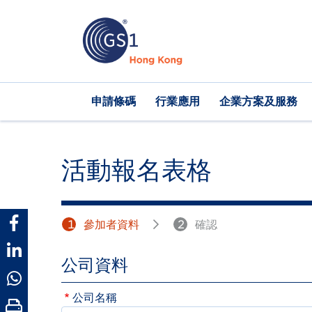
移
至
主
內
容
Main
申請條碼
行業應用
企業方案及服務
navigation
活動報名表格
1
參加者資料
2
確認
公司資料
公司名稱