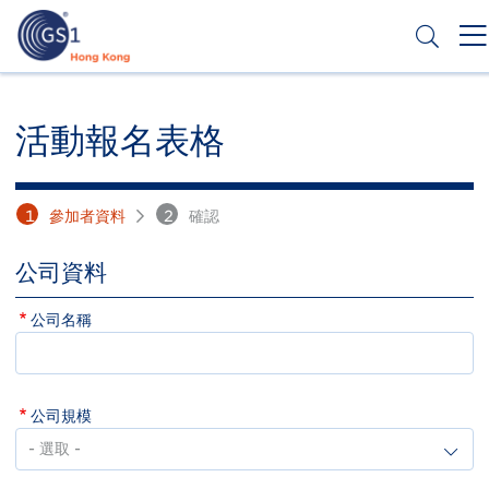
移
至
主
內
Header
申請條碼
容
Top
活動報名表格
Second
Menu
1
參加者資料
2
確認
公司資料
公司名稱
公司規模