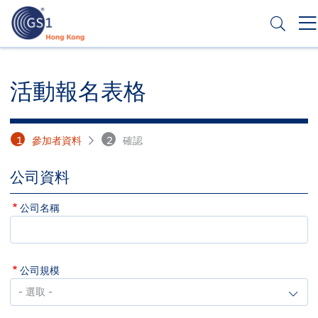
移
至
主
內
Header
申請條碼
容
Top
活動報名表格
Second
Menu
1
參加者資料
2
確認
公司資料
公司名稱
公司規模