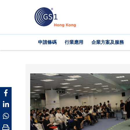
移
至
主
內
容
Main
申請條碼
行業應用
企業方案及服務
navigation