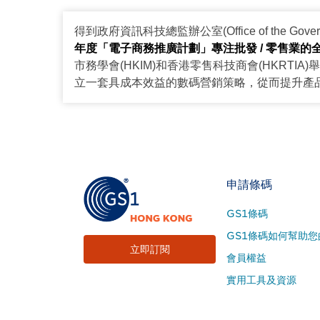
得到政府資訊科技總監辦公室(Office of the Government
年度「電子商務推廣計劃」專注批發 / 零售業的
市務學會(HKIM)和香港零售科技商會(HKRT
立一套具成本效益的數碼營銷策略，從而提升產
Footer
申請條碼
Site
GS1條碼
Menu
GS1條碼如何幫助您
立即訂閱
會員權益
實用工具及資源