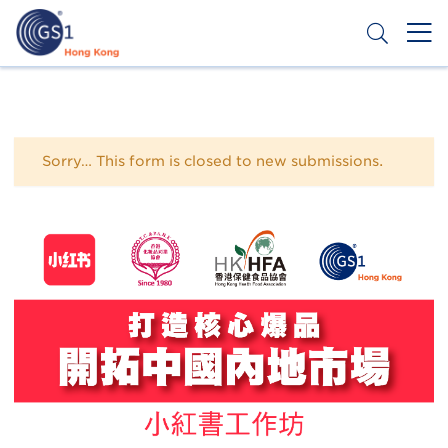
移
至
主
內
Header
申請條碼
容
Top
Second
狀
Sorry… This form is closed to new submissions.
Menu
態
訊
息