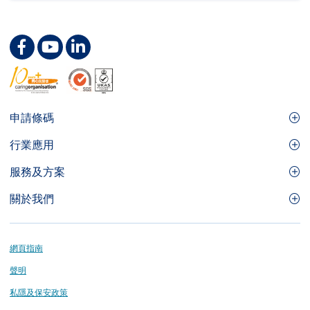
Footer
申請條碼
Site
GS1條碼
行業應用
Menu
GS1條碼如何幫助您的業務
食品及餐飲服務
服務及方案
會員權益
零售及快速消費品
品牌保護
關於我們
實用工具及資源
醫療護理
通商易
關於香港貨品編碼協會
資訊及通訊科技
GS1 HK 學院
業界應用的標準
Footer
網頁指南
運輸及物流
認識我們的團隊
聲明
刊物
私隱及保安政策
媒體中心