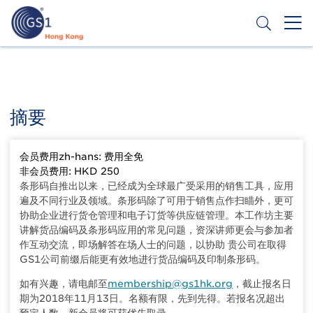
移
至
主
內
Header
申請條碼
容
Top
Second
摘要
Menu
会员费用zh-hans: 费用全免
非会员费用: HKD 250
条形码自推出以来，已经成为全球最广受采用的销售工具，应用
遍及不同行业及领域。条形码除了可用于销售点作扫瞄外，更可
协助企业进行货仓管理和电子订货等供应链管理。本工作坊主要
讲解货品编码及条形码应用的常见问题，资深讲师更会与参加者
作互动交流，即场解答在场人士的问题，以协助 贵公司在取得
GS1公司前缀后能更有效地进行货品编码及印制条形码。
如有兴趣，请电邮至
membership@gs1hk.org
，截止报名日
期为2018年11月13日。名额有限，先到先得。若报名况超出