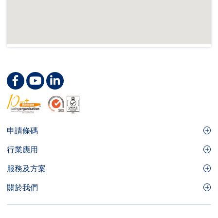
Footer
申請條碼
Site
GS1條碼
行業應用
Menu
GS1條碼如何幫助您的業務
食品及餐飲服務
服務及方案
會員權益
零售及快速消費品
品牌保護
關於我們
實用工具及資源
醫療護理
通商易
關於香港貨品編碼協會
資訊及通訊科技
GS1 HK 學院