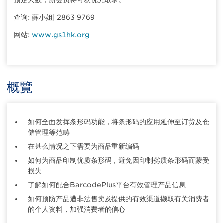
预定人数，新会员将可获优先取录。
查询: 蘇小姐| 2863 9769
网站:
www.gs1hk.org
概覽
如何全面发挥条形码功能，将条形码的应用延伸至订货及仓
储管理等范畴
在甚么情况之下需要为商品重新编码
如何为商品印制优质条形码，避免因印制劣质条形码而蒙受
损失
了解如何配合BarcodePlus平台有效管理产品信息
如何预防产品遭非法售卖及提供的有效渠道撷取有关消费者
的个人资料，加强消费者的信心