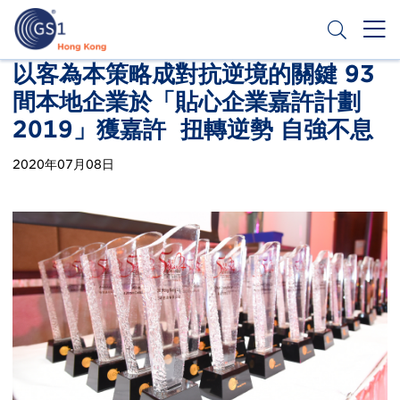
移
至
主
內
Header
以客為本策略成對抗逆境的關鍵 93
申請條碼
容
間本地企業於「貼心企業嘉許計劃
Top
2019」獲嘉許 扭轉逆勢 自強不息
Second
Menu
2020年07月08日