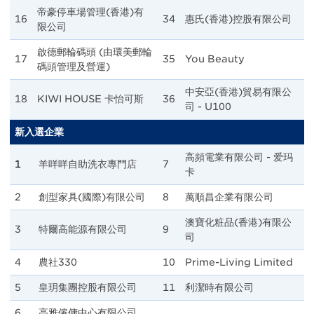
帝豪停車場管理(香港)有
16
34
惠氏(香港)控股有限公司
限公司
啟德郵輪碼頭 (由環美郵輪
17
35
You Beauty
碼頭管理及營運)
中安亞(香港)貿易有限公
18
KIWI HOUSE 卡怡可斯
36
司 - U100
新入選企業
高頻電業有限公司 - 爱玛
1
羊咩咩自助洗衣專門店
7
卡
2
創型家具(國際)有限公司
8
萬順昌企業有限公司
澳寶化粧品(香港)有限公
3
特爾高能源有限公司
9
司
4
農社330
10
Prime-Living Limited
5
皇玥集團控股有限公司
11
利潔時有限公司
6
高雅僱傭中心有限公司