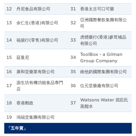
12
丹尼食品有限公司
31
香港太古可口可樂
亞洲國際餐飲集團有限公
13
余仁生(香港)有限公司
32
司
虎標藥行(香港)參茸補品
14
福揚行(零售)有限公司
33
有限公司
ToolBox - a Gilman
15
茲曼尼
34
Group Company
16
康和堂藥業有限公司
35
維他奶國際集團有限公司
源生坊有機功能食品專門
17
36
位元堂藥廠有限公司
店
Watsons Water 屈臣氏
18
香港郵政
37
蒸餾水
19
鴻福堂集團有限公司
「五年賞」