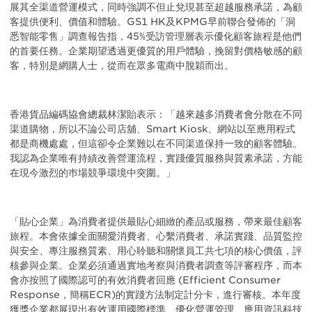
展其全渠道營運模式，同時強調不但止兌現甚至超越服務承諾，為顧
客提供便利、價值和體驗。GS1 HK及KPMG早前聯合發佈的「洞
悉智能零售」調查報告指，45%受訪管理層表示優化顧客旅程是他們
的首要任務。企業期望透過更優質的用戶體驗，挽留對價格敏感的顧
客，特別是網購人士，從而在眾多電商中脫穎而出。
香港貨品編碼協會總裁林潔貽表示：「越來越多消費者會分散在不同
渠道購物，所以不論公司店舖、Smart Kiosk、網站以至應用程式
都是商機處處，但這卻令企業難以在不同渠道保持一致的顧客體驗。
我認為企業唯有持績改善營運流程，實踐優質服務與質素承諾，方能
在現今激烈的巿場競爭環境中突圍。」
「貼心企業」為消費者提供最貼心細緻的產品或服務，帶來最佳顧客
旅程。本會依據全面關愛消費者、心繫消費者、承諾實踐、品質監控
與安全、專注服務質素、用心聆聽和關懷員工共七項的核心價值，評
核參與企業。企業必須通過實地考察與消費者調查等評審程序，而本
會亦按照了國際認可的有效消費者回應 (Efficient Consumer
Response，簡稱ECR)的實踐方法制定計分卡，進行審核。本年度
獲獎企業都展現出有效運用國際標準、優化營運管理、應用資訊科技