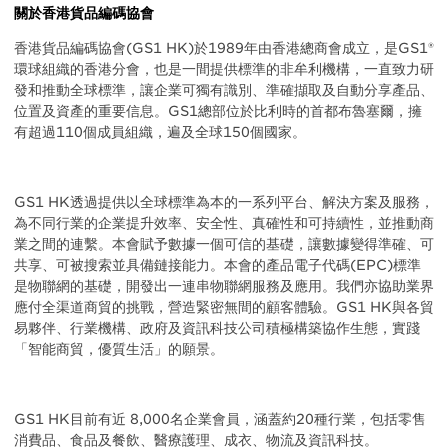
關於香港貨品編碼協會
香港貨品編碼協會(GS1 HK)於1989年由香港總商會成立，是GS1®
環球組織的香港分會，也是一間提供標準的非牟利機構，一直致力研
發和推動全球標準，讓企業可獨有識別、準確擷取及自動分享產品、
位置及資產的重要信息。GS1總部位於比利時的首都布魯塞爾，擁
有超過110個成員組織，遍及全球150個國家。
GS1 HK透過提供以全球標準為本的一系列平台、解決方案及服務，
為不同行業的企業提升效率、安全性、真確性和可持續性，並推動商
業之間的連繫。本會賦予數據一個可信的基礎，讓數據變得準確、可
共享、可被搜索並具備鏈接能力。本會的產品電子代碼(EPC)標準
是物聯網的基礎，開發出一連串物聯網服務及應用。我們亦協助業界
應付全渠道商貿的挑戰，營造緊密無間的顧客體驗。GS1 HK與各貿
易夥伴、行業機構、政府及資訊科技公司積極構築協作生態，實踐
「智能商貿，優質生活」的願景。
GS1 HK目前有近 8,000名企業會員，涵蓋約20種行業，包括零售
消費品、食品及餐飲、醫療護理、成衣、物流及資訊科技。