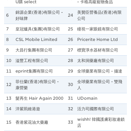
U購 select
- 卡格高級寵物食品
錦源企業(香港)有限公司 -
美贊臣營養品(香港)有限
6
24
好味牌
公司
7
皇冠爐具(集團)有限公司
25
瞳視一家眼鏡有限公司
8
CSL Mobile Limited
26
Pricerite Home Ltd
9
大昌行集團有限公司
27
標寶淨水器材有限公司
10
溢豐工程有限公司
28
太和洞藥廠有限公司
11
eprint集團有限公司
29
全球藥業有限公司 - 攝達
菲仕蘭(香港)有限公司 -
全球藥業有限公司 - 雙飛
12
30
康營樂
人
13
髮再生 Hair Again 2000
31
UDomain
14
洋紫荊維港遊
32
活力司國際有限公司
wishh! 韓國護膚彩妝連鎖
15
香港紫花油大藥廠
33
店