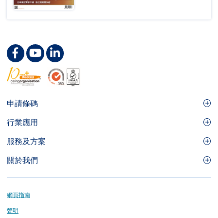
Footer
申請條碼
Site
GS1條碼
行業應用
Menu
GS1條碼如何幫助您的業務
食品及餐飲服務
服務及方案
會員權益
零售及快速消費品
品牌保護
關於我們
實用工具及資源
醫療護理
通商易
關於香港貨品編碼協會
資訊及通訊科技
GS1 HK 學院
業界應用的標準
Footer
網頁指南
運輸及物流
認識我們的團隊
聲明