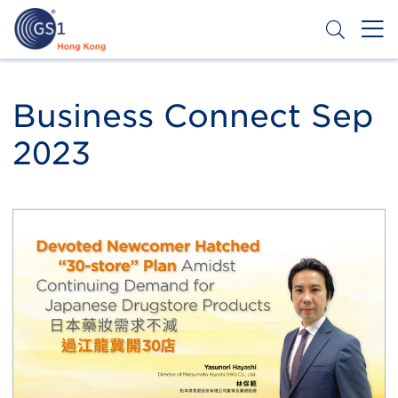
移
至
主
內
Header
申請條碼
容
Top
Business Connect Sep
Second
2023
Menu