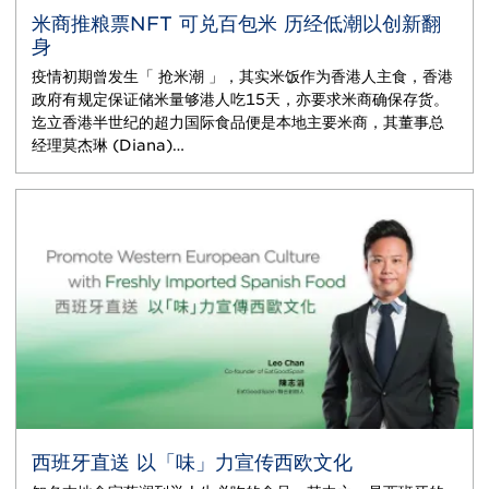
米商推粮票NFT 可兑百包米 历经低潮以创新翻
身
疫情初期曾发生「 抢米潮 」，其实米饭作为香港人主食，香港
政府有规定保证储米量够港人吃15天，亦要求米商确保存货。
迄立香港半世纪的超力国际食品便是本地主要米商，其董事总
经理莫杰琳 (Diana)…
西班牙直送 以「味」力宣传西欧文化