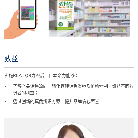
效益
Title
Body
实施
REAL QR
方案后，日本命力能够：
了解产品销售流向，强化管理销售渠道及价格控制，维持不同持
份者的利益；
透过创新的真伪辨识方案，提升品牌信心声誉