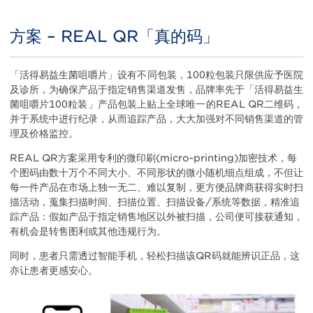
方案 – REAL QR「真的码」
Title
Body
「活得易益生菌咀嚼片」设有不同包装，100粒包装只限供应予医院
及诊所，为确保产品于指定销售渠道发售，品牌率先于「活得易益生
菌咀嚼片100粒装」产品包装上贴上全球唯一的REAL QR二维码，
并于系统中进行纪录，从而追踪产品，大大加强对不同销售渠道的管
理及价格监控。
REAL QR方案采用专利的微印刷(micro-printing)加密技术，每
个图码由数十万个不同大小、不同形状的微小随机细点组成，不但让
每一件产品在市场上独一无二、难以复制，更方便品牌商获得实时扫
描活动，蒐集扫描时间、扫描位置、扫描设备/系统等数据，精准追
踪产品：假如产品于指定销售地区以外被扫描，公司便可接获通知，
有机会是转售图利或其他违规行为。
同时，患者只需透过智能手机，轻松扫描该QR码就能辨识正品，这
亦让患者更感安心。