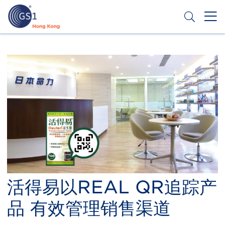
跳
转
到
主
Header
申请条码
要
Top
内
容
Second
Menu
活得易以REAL QR追踪产
品 有效管理销售渠道