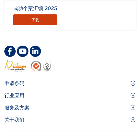
成功个案汇编 2025
下载
Footer
申请条码
Site
GS1条码
行业应用
Menu
GS1条码如何帮助您的业务
食品及餐饮服务
服务及方案
会员权益
零售及快速消费品
品牌保护
关于我们
实用工具及资源
医疗护理
通商易
关于香港货品编码协会
资讯及通讯科技
GS1 HK 学院
业界应用的标准